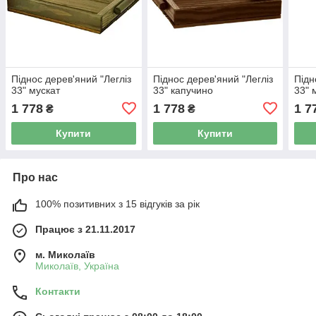
Піднос дерев'яний "Легліз
Піднос дерев'яний "Легліз
Підн
33" мускат
33" капучино
33" 
1 778
1 778
1 7
₴
₴
Купити
Купити
Про нас
100% позитивних з 15 відгуків за рік
Працює з 21.11.2017
м. Миколаїв
Миколаїв, Україна
Контакти