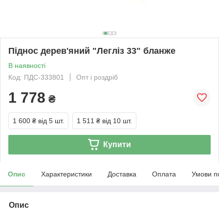
Піднос дерев'яний "Легліз 33" бланже
В наявності
Код: ПДС-333801
Опт і роздріб
1 778
₴
1 600 ₴
від 5 шт.
1 511 ₴
від 10 шт.
Купити
Опис
Характеристики
Доставка
Оплата
Умови п
Опис