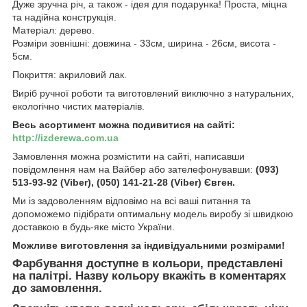
Дуже зручна річ, а також - ідея для подарунка! Проста, міцна
та надійна конструкція.
Матеріал: дерево.
Розміри зовнішні: довжина - 33см, ширина - 26см, висота -
5см.
Покриття: акриловий лак.
Виріб ручної роботи та виготовлений виключно з натуральних,
екологічно чистих матеріалів.
Весь асортимент можна подивитися на сайті:
http://izderewa.com.ua
Замовлення можна розмістити на сайті, написавши
повідомлення нам на Вайбер або зателефонувавши:
(093)
513-93-92 (Viber), (050) 141-21-28 (Viber) Євген.
Ми із задоволенням відповімо на всі ваші питання та
допоможемо підібрати оптимальну модель виробу зі швидкою
доставкою в будь-яке місто України.
Можливе виготовлення за індивідуальними розмірами!
Фарбування доступне в кольори, представлені
на палітрі. Назву кольору вкажіть в коментарях
до замовлення.