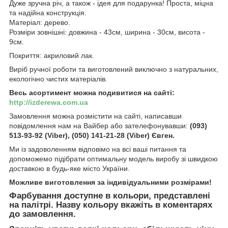
Дуже зручна річ, а також - ідея для подарунка! Проста, міцна
та надійна конструкція.
Матеріал: дерево.
Розміри зовнішні: довжина - 43см, ширина - 30см, висота -
9см.
Покриття: акриловий лак.
Виріб ручної роботи та виготовлений виключно з натуральних,
екологічно чистих матеріалів.
Весь асортимент можна подивитися на сайті:
http://izderewa.com.ua
Замовлення можна розмістити на сайті, написавши
повідомлення нам на Вайбер або зателефонувавши:
(093)
513-93-92 (Viber), (050) 141-21-28 (Viber) Євген.
Ми із задоволенням відповімо на всі ваші питання та
допоможемо підібрати оптимальну модель виробу зі швидкою
доставкою в будь-яке місто України.
Можливе виготовлення за індивідуальними розмірами!
Фарбування доступне в кольори, представлені
на палітрі. Назву кольору вкажіть в коментарях
до замовлення.