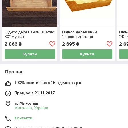
Піднос дерев'яний "Шатлє
Піднос дерев'яний
Підн
30" мускат
"Герсельд" каррі
"Жед
2 866
2 695
2 6
₴
₴
Купити
Купити
Про нас
100% позитивних з 15 відгуків за рік
Працює з 21.11.2017
м. Миколаїв
Миколаїв, Україна
Контакти