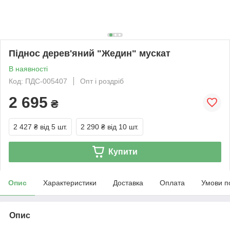
Піднос дерев'яний "Жедин" мускат
В наявності
Код: ПДС-005407
Опт і роздріб
2 695
₴
2 427 ₴
від 5 шт.
2 290 ₴
від 10 шт.
Купити
Опис
Характеристики
Доставка
Оплата
Умови п
Опис