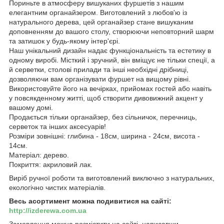
Пориньте в атмосферу вишуканих фуршетів з нашим
елегантним органайзером. Виготовлений з любов'ю із
натурального дерева, цей органайзер стане вишуканим
доповненням до вашого столу, створюючи неповторний шарм
та затишок у будь-якому інтер'єрі.
Наш унікальний дизайн надає функціональність та естетику в
одному виробі. Місткий і зручний, він вміщує не тільки спеції, а
й серветки, столові прилади та інші необхідні дрібниці,
дозволяючи вам організувати фуршет на вищому рівні.
Використовуйте його на вечірках, прийомах гостей або навіть
у повсякденному житті, щоб створити дивовижний акцент у
вашому домі.
Продається тільки органайзер, без сільничок, перечниць,
серветок та інших аксесуарів!
Розміри зовнішні: глибина - 18см, ширина - 24см, висота -
14см.
Матеріал: дерево.
Покриття: акриловий лак.
Виріб ручної роботи та виготовлений виключно з натуральних,
екологічно чистих матеріалів.
Весь асортимент можна подивитися на сайті:
http://izderewa.com.ua
Замовлення можна розмістити на сайті, написавши