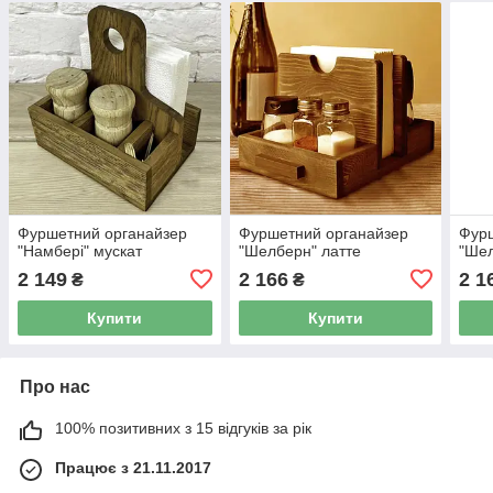
Фуршетний органайзер
Фуршетний органайзер
Фур
"Намбері" мускат
"Шелберн" латте
"Ше
2 149
2 166
2 1
₴
₴
Купити
Купити
Про нас
100% позитивних з 15 відгуків за рік
Працює з 21.11.2017