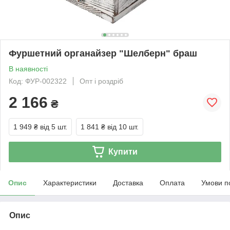
Фуршетний органайзер "Шелберн" браш
В наявності
Код: ФУР-002322
Опт і роздріб
2 166
₴
1 949 ₴
від 5 шт.
1 841 ₴
від 10 шт.
Купити
Опис
Характеристики
Доставка
Оплата
Умови п
Опис