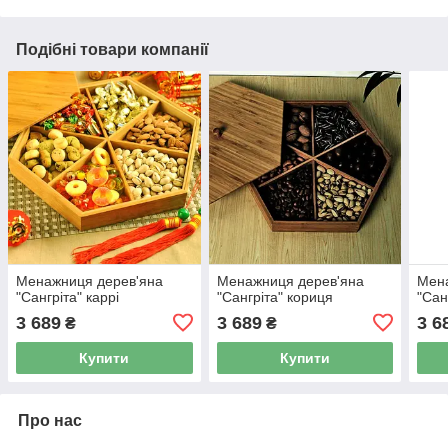
Подібні товари компанії
Менажниця дерев'яна
Менажниця дерев'яна
Мен
"Сангріта" каррі
"Сангріта" кориця
"Сан
3 689
3 689
3 6
₴
₴
Купити
Купити
Про нас