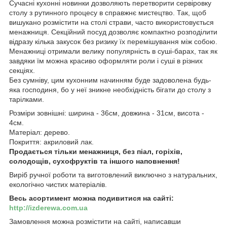
Сучасні кухонні новинки дозволяють перетворити сервіровку
столу з рутинного процесу в справжнє мистецтво. Так, щоб
вишукано розмістити на столі страви, часто використовується
менажниця. Секційний посуд дозволяє компактно розподілити
відразу кілька закусок без ризику їх перемішування між собою.
Менажниці отримали велику популярність в суші-барах, так як
завдяки їм можна красиво оформляти роли і суші в різних
секціях.
Без сумніву, цим кухонним начинням буде задоволена будь-
яка господиня, бо у неї зникне необхідність бігати до столу з
тарілками.
Розміри зовнішні: ширина - 36см, довжина - 31см, висота -
4см.
Матеріал: дерево.
Покриття: акриловий лак.
Продається тільки менажниця, без піал, горіхів,
солодощів, сухофруктів та іншого наповнення!
Виріб ручної роботи та виготовлений виключно з натуральних,
екологічно чистих матеріалів.
Весь асортимент можна подивитися на сайті:
http://izderewa.com.ua
Замовлення можна розмістити на сайті, написавши