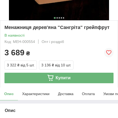
Менажниця дерев'яна "Сангріта" грейпфрут
В наявності
Код: МЕН-000554
Опт і роздріб
3 689
₴
3 322 ₴
від 5 шт.
3 136 ₴
від 10 шт.
Купити
Опис
Характеристики
Доставка
Оплата
Умови п
Опис