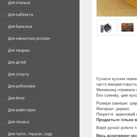
Для спальні
Для кабінета
Для балкона
Для кімнатних рослин
Для тварин
Для дітей
Для спорту
Сучасні кухонні нови
часто використовуєть
Для риболовлі
Менажниці отримали в
Без сумніву, цим кух
Для йоги
Розміри зовнішні: шир
Матеріал: дерево.
Для майстерні
Покриття: акриловий 
Продається тільки м
Для пікніка
Виріб ручної роботи 
Для патіо, тераси, саду
Весь асортимент мо