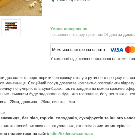
повернення товару протягом 14 днів
за домо
У компанії підключені електронні платежі. Те
нки дозволяють перетворити сервіровку столу з рутинного процесу в спра
ся менажниця. Секційний посуд дозволяє компактно розподілити відразу 
елику популярність в суші-барах, так як завдяки їм можна красиво оформ
онним начинням буде задоволена будь-яка господиня, бо у неї зникне необ
ина - 28см, довжина - 28см, висота - 7см.
лак.
енажниця, без піал, горіхів, солодощів, сухофруктів та іншого напо
та виготовлений виключно з натуральних, екологічно чистих матеріалів.
жна подивитися на сайті:
http://izderewa.com.ua