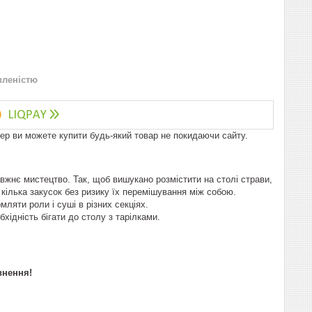
вленістю
пер ви можете купити будь-який товар не покидаючи сайту.
вжнє мистецтво. Так, щоб вишукано розмістити на столі страви,
кілька закусок без ризику їх перемішування між собою.
ляти роли і суші в різних секціях.
хідність бігати до столу з тарілками.
внення!