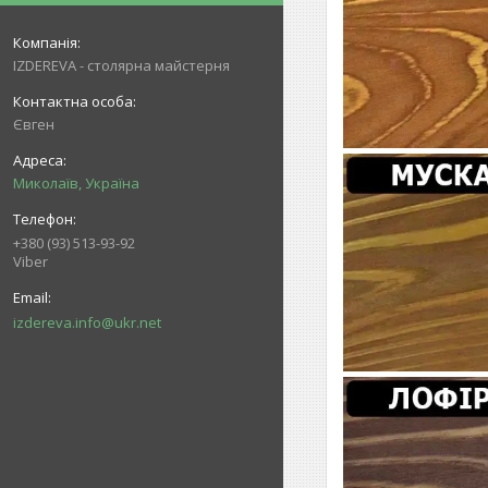
IZDEREVA - столярна майстерня
Євген
Миколаїв, Україна
+380 (93) 513-93-92
Viber
izdereva.info@ukr.net