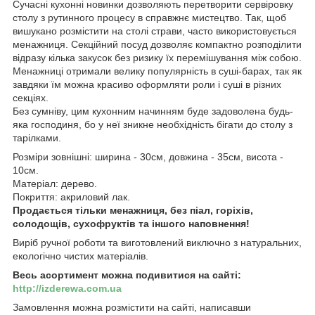
Сучасні кухонні новинки дозволяють перетворити сервіровку
столу з рутинного процесу в справжнє мистецтво. Так, щоб
вишукано розмістити на столі страви, часто використовується
менажниця. Секційний посуд дозволяє компактно розподілити
відразу кілька закусок без ризику їх перемішування між собою.
Менажниці отримали велику популярність в суші-барах, так як
завдяки їм можна красиво оформляти роли і суші в різних
секціях.
Без сумніву, цим кухонним начинням буде задоволена будь-
яка господиня, бо у неї зникне необхідність бігати до столу з
тарілками.
Розміри зовнішні: ширина - 30см, довжина - 35см, висота -
10см.
Матеріал: дерево.
Покриття: акриловий лак.
Продається тільки менажниця, без піал, горіхів,
солодощів, сухофруктів та іншого наповнення!
Виріб ручної роботи та виготовлений виключно з натуральних,
екологічно чистих матеріалів.
Весь асортимент можна подивитися на сайті:
http://izderewa.com.ua
Замовлення можна розмістити на сайті, написавши