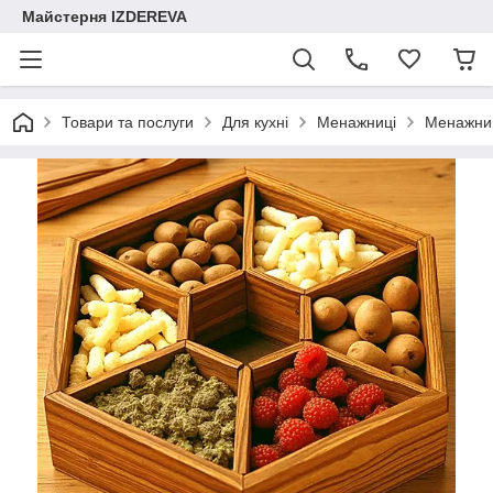
Майстерня IZDEREVA
Товари та послуги
Для кухні
Менажниці
Менажниц