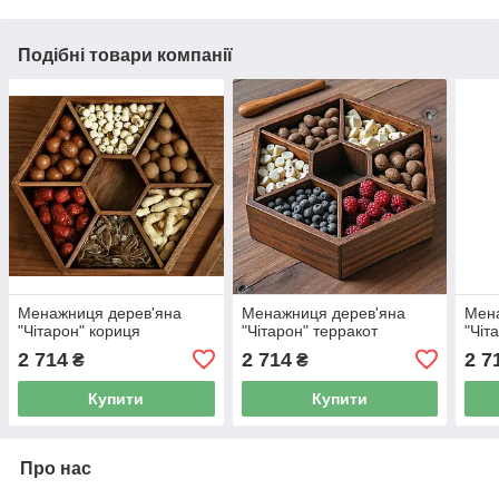
Подібні товари компанії
Менажниця дерев'яна
Менажниця дерев'яна
Мен
"Чітарон" кориця
"Чітарон" терракот
"Чіт
2 714
2 714
2 7
₴
₴
Купити
Купити
Про нас