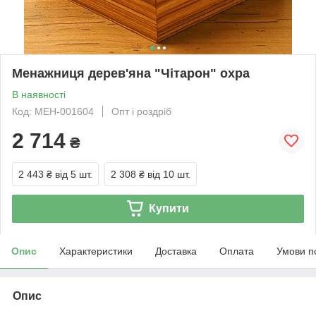
Менажниця дерев'яна "Чітарон" охра
В наявності
Код: МЕН-001604
Опт і роздріб
2 714
₴
2 443 ₴
від 5 шт.
2 308 ₴
від 10 шт.
Купити
Опис
Характеристики
Доставка
Оплата
Умови п
Опис