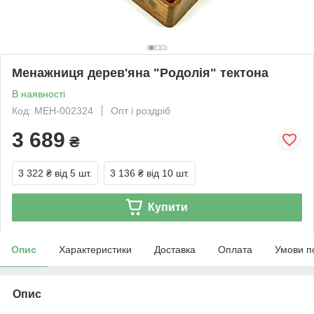
Менажниця дерев'яна "Родолія" тектона
В наявності
Код: МЕН-002324
Опт і роздріб
3 689
₴
3 322 ₴
від 5 шт.
3 136 ₴
від 10 шт.
Купити
Опис
Характеристики
Доставка
Оплата
Умови п
Опис