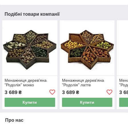
Подібні товари компанії
Менажниця дерев'яна
Менажниця дерев'яна
Мен
"Родолія" мокко
"Родолія" латте
"Род
3 689
3 689
3 6
₴
₴
Купити
Купити
Про нас