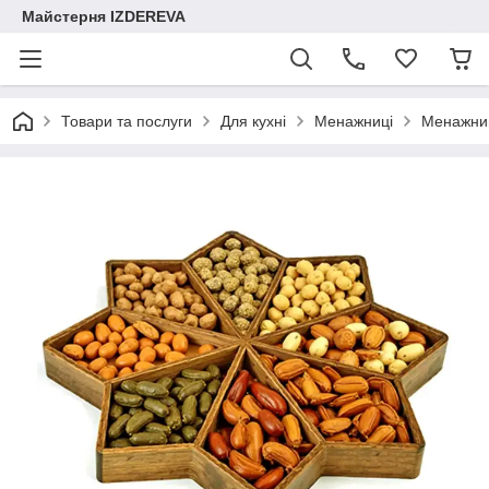
Майстерня IZDEREVA
Товари та послуги
Для кухні
Менажниці
Менажниц