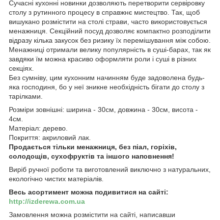
Сучасні кухонні новинки дозволяють перетворити сервіровку
столу з рутинного процесу в справжнє мистецтво. Так, щоб
вишукано розмістити на столі страви, часто використовується
менажниця. Секційний посуд дозволяє компактно розподілити
відразу кілька закусок без ризику їх перемішування між собою.
Менажниці отримали велику популярність в суші-барах, так як
завдяки їм можна красиво оформляти роли і суші в різних
секціях.
Без сумніву, цим кухонним начинням буде задоволена будь-
яка господиня, бо у неї зникне необхідність бігати до столу з
тарілками.
Розміри зовнішні: ширина - 30см, довжина - 30см, висота -
4см.
Матеріал: дерево.
Покриття: акриловий лак.
Продається тільки менажниця, без піал, горіхів,
солодощів, сухофруктів та іншого наповнення!
Виріб ручної роботи та виготовлений виключно з натуральних,
екологічно чистих матеріалів.
Весь асортимент можна подивитися на сайті:
http://izderewa.com.ua
Замовлення можна розмістити на сайті, написавши