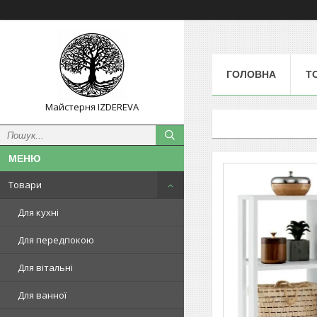
ГОЛОВНА
Т
Майстерня IZDEREVA
Товари
Для кухні
Для передпокою
Для вітальні
Для ванної