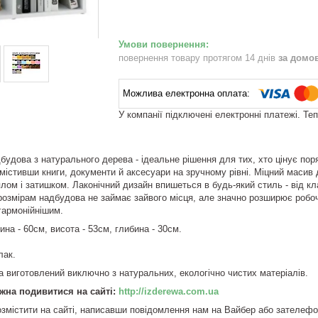
повернення товару протягом 14 днів
за домо
У компанії підключені електронні платежі. Те
будова з натурального дерева - ідеальне рішення для тих, хто цінує пор
змістивши книги, документи й аксесуари на зручному рівні. Міцний масив 
плом і затишком. Лаконічний дизайн впишеться в будь-який стиль - від к
озмірам надбудова не займає зайвого місця, але значно розширює робоч
 гармонійнішим.
ина - 60см, висота - 53см, глибина - 30см.
лак.
та виготовлений виключно з натуральних, екологічно чистих матеріалів.
жна подивитися на сайті:
http://izderewa.com.ua
змістити на сайті, написавши повідомлення нам на Вайбер або зателеф