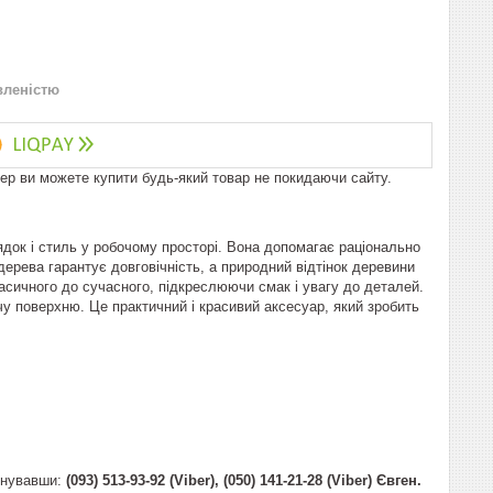
вленістю
пер ви можете купити будь-який товар не покидаючи сайту.
ядок і стиль у робочому просторі. Вона допомагає раціонально
дерева гарантує довговічність, а природний відтінок деревини
ласичного до сучасного, підкреслюючи смак і увагу до деталей.
у поверхню. Це практичний і красивий аксесуар, який зробить
онувавши:
(093) 513-93-92 (Viber), (050) 141-21-28 (Viber) Євген.