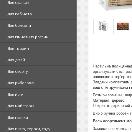
Для спальні
Для кабінета
Для балкона
Для кімнатних рослин
Для тварин
Для дітей
Настільна полиця-над
Для спорту
організувати стіл, ро
наповнює інтер’єр те
Завдяки компактним р
Для риболовлі
ваш стіл зручнішим і
Для йоги
Розміри зовнішні: шир
Матеріал: дерево.
Для майстерні
Покриття: акриловий 
Виріб ручної роботи 
Для пікніка
Весь асортимент мо
Для патіо, тераси, саду
Замовлення можна ро