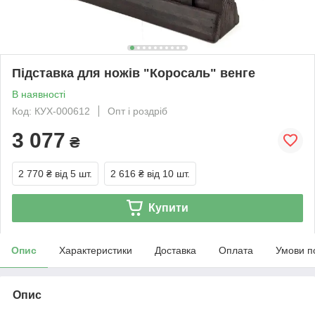
Підставка для ножів "Коросаль" венге
В наявності
Код: КУХ-000612
Опт і роздріб
3 077
₴
2 770 ₴
від 5 шт.
2 616 ₴
від 10 шт.
Купити
Опис
Характеристики
Доставка
Оплата
Умови п
Опис