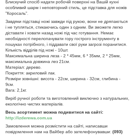
Блискучий спосіб надати робочій поверхні на Вашій кухні
особливий шарм і неповторний стиль,
це підставка для ножів
"Коросаль".
Завдяки підставці ножі завжди під рукою, вони не дряпаються
і не тупляться, стикаючись один з одним. Ви зможете легко
діставати і ховати назад ножі під час готування. Немає
необхідності перелопачувати гору гострого інструменту в
пошуках потрібного, і піддавати свої руки загрозі поранитися.
Кількість відділів під ножі - 10шт.
Максимальна ширина леза - 2 * 45мм, 6 * 35мм, 2 * 25мм,
максимальна довжина лез 21см.
Матеріал: дерево.
Покриття: акриловий лак.
Розміри зовнішні: висота - 22см, ширина - 32см, глибина -
9см.
Вага: 2,1кг.
Виріб ручної роботи та виготовлений виключно з натуральних,
екологічно чистих матеріалів.
Весь асортимент можна подивитися на сайті:
http://izderewa.com.ua
Замовлення можна розмістити на сайті, написавши
повідомлення нам на Вайбер або зателефонувавши:
(093)