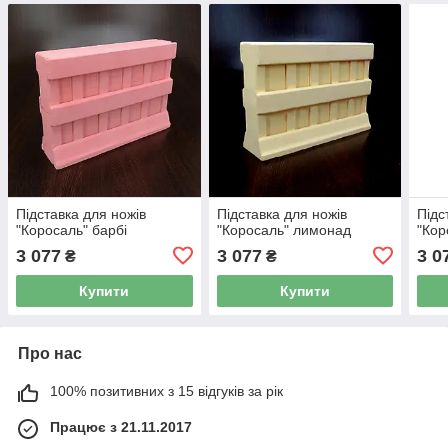
Підставка для ножів
Підставка для ножів
Підс
"Коросаль" барбі
"Коросаль" лимонад
"Кор
3 077
3 077
3 0
₴
₴
Купити
Купити
Про нас
100% позитивних з 15 відгуків за рік
Працює з 21.11.2017