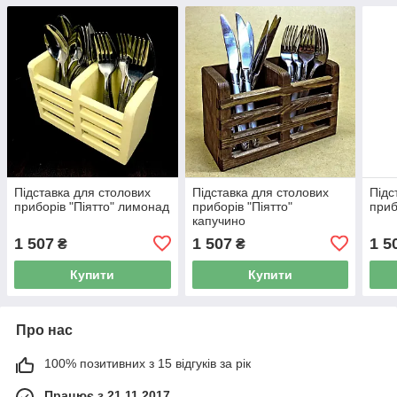
Підставка для столових
Підставка для столових
Підс
приборів "Піятто" лимонад
приборів "Піятто"
приб
капучино
1 507
1 507
1 5
₴
₴
Купити
Купити
Про нас
100% позитивних з 15 відгуків за рік
Працює з 21.11.2017