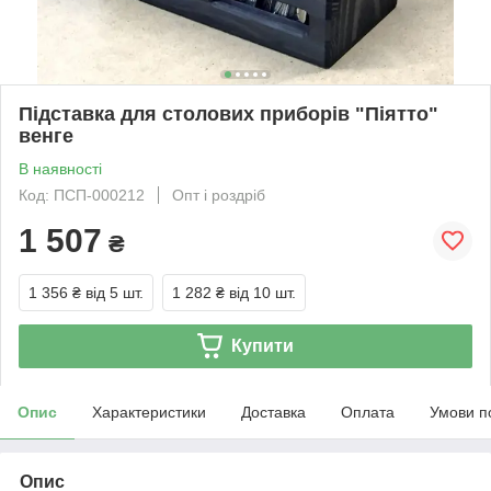
Підставка для столових приборів "Піятто"
венге
В наявності
Код: ПСП-000212
Опт і роздріб
1 507
₴
1 356 ₴
від 5 шт.
1 282 ₴
від 10 шт.
Купити
Опис
Характеристики
Доставка
Оплата
Умови п
Опис