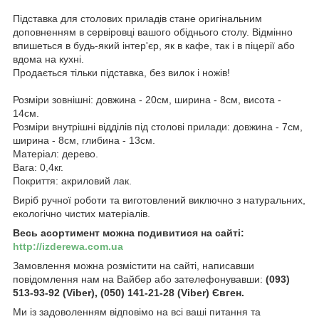
Підставка для столових приладів стане оригінальним
доповненням в сервіровці вашого обіднього столу. Відмінно
впишеться в будь-який інтер'єр, як в кафе, так і в піцерії або
вдома на кухні.
Продається тільки підставка, без вилок і ножів!
Розміри зовнішні: довжина - 20см, ширина - 8см, висота -
14см.
Розміри внутрішні відділів під столові прилади: довжина - 7см,
ширина - 8см, глибина - 13см.
Матеріал: дерево.
Вага: 0,4кг.
Покриття: акриловий лак.
Виріб ручної роботи та виготовлений виключно з натуральних,
екологічно чистих матеріалів.
Весь асортимент можна подивитися на сайті:
http://izderewa.com.ua
Замовлення можна розмістити на сайті, написавши
повідомлення нам на Вайбер або зателефонувавши:
(093)
513-93-92 (Viber), (050) 141-21-28 (Viber) Євген.
Ми із задоволенням відповімо на всі ваші питання та