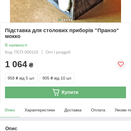
Підставка для столових приборів "Пранзо"
мокко
В наявності
Код: ПСП-000110
Опт і роздріб
1 064
₴
958 ₴
від 5 шт.
905 ₴
від 10 шт.
Купити
Опис
Характеристики
Доставка
Оплата
Умови п
Опис