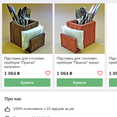
Підставка для столових
Підставка для столових
Підс
приборів "Пранзо"
приборів "Пранзо" корал
приб
капучино
1 064
1 064
1 0
₴
₴
Купити
Купити
Про нас
100% позитивних з 15 відгуків за рік