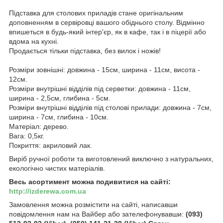
Підставка для столових приладів стане оригінальним
доповненням в сервіровці вашого обіднього столу. Відмінно
впишеться в будь-який інтер'єр, як в кафе, так і в піцерії або
вдома на кухні.
Продається тільки підставка, без вилок і ножів!
Розміри зовнішні: довжина - 15см, ширина - 11см, висота -
12см.
Розміри внутрішні відділів під серветки: довжина - 11см,
ширина - 2,5см, глибина - 5см.
Розміри внутрішні відділів під столові прилади: довжина - 7см,
ширина - 7см, глибина - 10см.
Матеріал: дерево.
Вага: 0,5кг.
Покриття: акриловий лак.
Виріб ручної роботи та виготовлений виключно з натуральних,
екологічно чистих матеріалів.
Весь асортимент можна подивитися на сайті:
http://izderewa.com.ua
Замовлення можна розмістити на сайті, написавши
повідомлення нам на Вайбер або зателефонувавши:
(093)