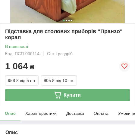
Підставка для столових приборів "Пранзо"
корал
В наявності
Код: ПСП-000114
Опт і роздріб
1 064
₴
958 ₴
від 5 шт.
905 ₴
від 10 шт.
Купити
Опис
Характеристики
Доставка
Оплата
Умови п
Опис