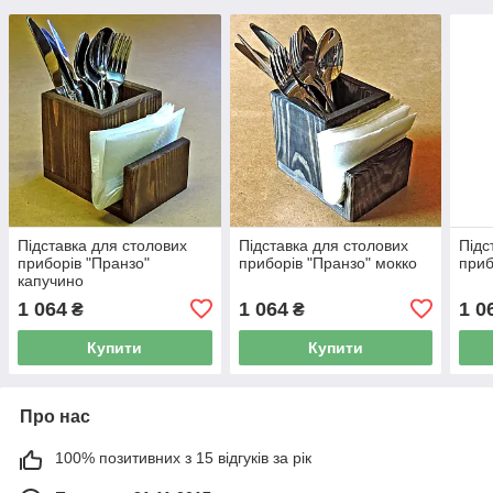
Підставка для столових
Підставка для столових
Підс
приборів "Пранзо"
приборів "Пранзо" мокко
приб
капучино
1 064
1 064
1 0
₴
₴
Купити
Купити
Про нас
100% позитивних з 15 відгуків за рік