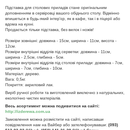
Підставка для столових приладів стане оригінальним
доповненням в сервіровці вашого обіднього столу. Відмінно
впишеться в будь-який інтер'єр, як в кафе, так і в піцерії або
вдома на кухні.
Продається тільки підставка, без вилок і ножів!
Розміри зовнішні: довжина - 15см, ширина - 11см, висота -
12см.
Розміри внутрішні відділів під серветки: довжина - 11см,
ширина - 2,5см, глибина - 5см.
Розміри внутрішні відділів під столові прилади: довжина - 7см,
ширина - 7см, глибина - 10см.
Матеріал: дерево.
Вага: 0,5кг.
Покриття: акриловий лак.
Виріб ручної роботи та виготовлений виключно з натуральних,
екологічно чистих матеріалів.
Весь асортимент можна подивитися на сайті:
http://izderewa.com.ua
Замовлення можна розмістити на сайті, написавши
повідомлення нам на Вайбер або зателефонувавши:
(093)