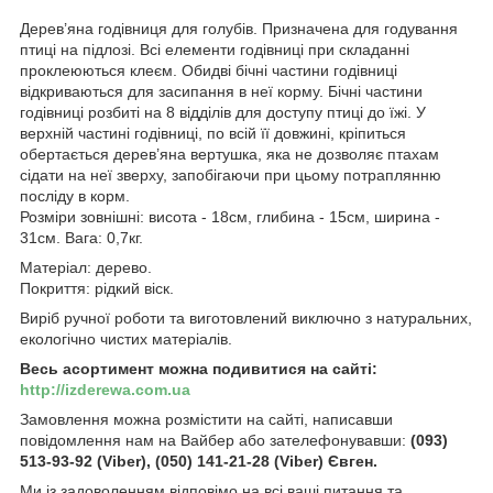
Дерев’яна годівниця для голубів. Призначена для годування
птиці на підлозі. Всі елементи годівниці при складанні
проклеюються клеєм. Обидві бічні частини годівниці
відкриваються для засипання в неї корму. Бічні частини
годівниці розбиті на 8 відділів для доступу птиці до їжі. У
верхній частині годівниці, по всій її довжині, кріпиться
обертається дерев’яна вертушка, яка не дозволяє птахам
сідати на неї зверху, запобігаючи при цьому потраплянню
посліду в корм.
Розміри зовнішні: висота - 18см, глибина - 15см, ширина -
31см. Вага: 0,7кг.
Матеріал: дерево.
Покриття: рідкий віск.
Виріб ручної роботи та виготовлений виключно з натуральних,
екологічно чистих матеріалів.
Весь асортимент можна подивитися на сайті:
http://izderewa.com.ua
Замовлення можна розмістити на сайті, написавши
повідомлення нам на Вайбер або зателефонувавши:
(093)
513-93-92 (Viber), (050) 141-21-28 (Viber) Євген.
Ми із задоволенням відповімо на всі ваші питання та