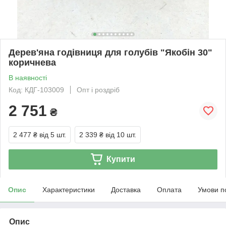
Дерев'яна годівниця для голубів "Якобін 30"
коричнева
В наявності
Код: КДГ-103009
Опт і роздріб
2 751
₴
2 477 ₴
від 5 шт.
2 339 ₴
від 10 шт.
Купити
Опис
Характеристики
Доставка
Оплата
Умови п
Опис