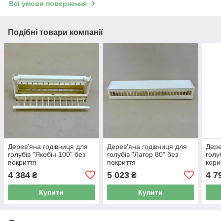
Всі умови повернення
Подібні товари компанії
Дерев'яна годівниця для
Дерев'яна годівниця для
Дере
голубів "Якобін 100" без
голубів "Лагор 80" без
голу
покриття
покриття
кори
4 384
5 023
4 7
₴
₴
Купити
Купити