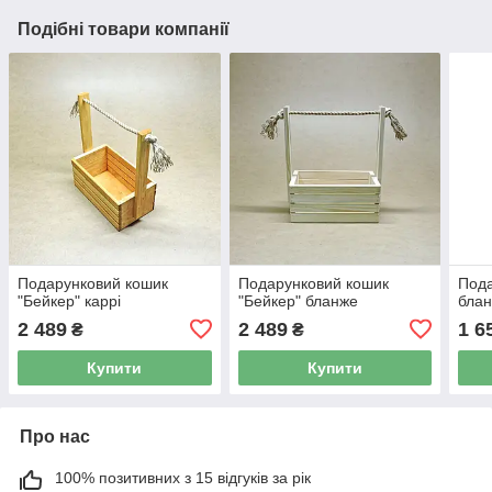
Подібні товари компанії
Подарунковий кошик
Подарунковий кошик
Пода
"Бейкер" каррі
"Бейкер" бланже
бла
2 489
2 489
1 6
₴
₴
Купити
Купити
Про нас
100% позитивних з 15 відгуків за рік