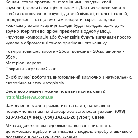
Кошики стали практично незамінними, завдяки своїй
зручності, краси і функціональності. Для них завжди можна
знайти застосування в кухні, дитячій кімнаті, вітальні, ванній,
передпокої ... та що вже там говорити, скрізь! Завдяки
кошикам у вашій квартирі завжди буде порядок, адже дуже
зручно зберігати всі дрібні предмети в одному місці.
Фруктова композиція або букет квітів будуть виглядати просто
чудово в обрамленні такого оригінального кошику.
Розміри зовнішні: висота - 25см, довжина - 20см, ширина -
35см.
Матеріал: дерево.
Покриття: акриловий лак.
Виріб ручної роботи та виготовлений виключно з натуральних,
екологічно чистих матеріалів.
Весь асортимент можна подивитися на сайті:
http://izderewa.com.ua
Замовлення можна розмістити на сайті, написавши
повідомлення нам на Вайбер або зателефонувавши:
(093)
513-93-92 (Viber), (050) 141-21-28 (Viber) Євген.
Ми із задоволенням відповімо на всі ваші питання та
допоможемо підібрати оптимальну модель виробу зі швидкою
доставкою в будь-яке місто України.