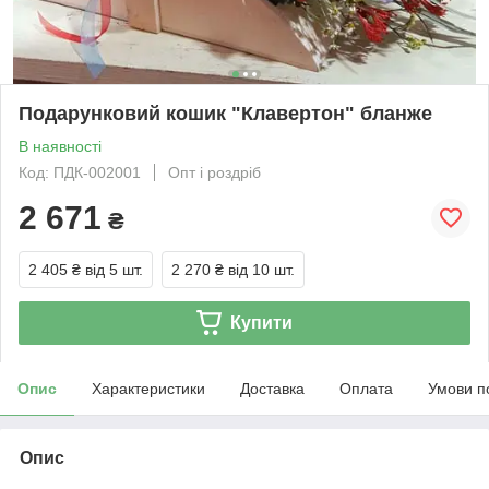
Подарунковий кошик "Клавертон" бланже
В наявності
Код: ПДК-002001
Опт і роздріб
2 671
₴
2 405 ₴
від 5 шт.
2 270 ₴
від 10 шт.
Купити
Опис
Характеристики
Доставка
Оплата
Умови п
Опис